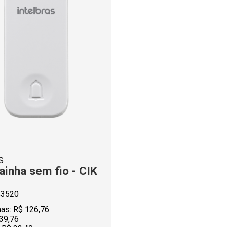
S
inha sem fio - CIK
43520
as:
R$ 126,76
39,76