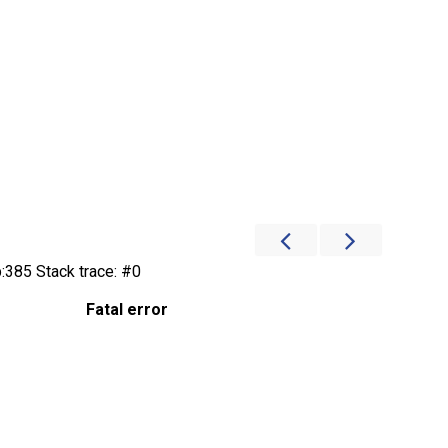
:385 Stack trace: #0
Fatal error
/home/