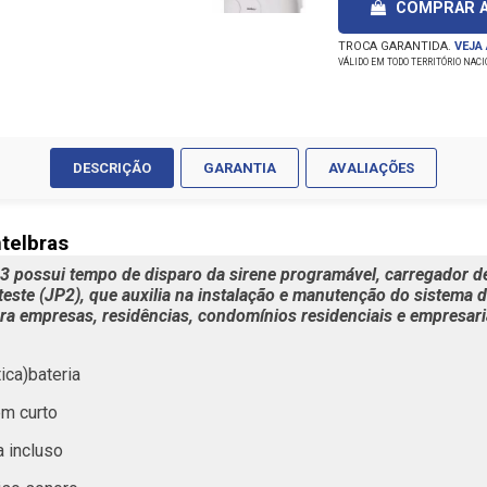
COMPRAR 
TROCA GARANTIDA.
VEJA
VÁLIDO EM TODO TERRITÓRIO NAC
DESCRIÇÃO
GARANTIA
AVALIAÇÕES
telbras
03 possui tempo de disparo da sirene programável, carregador de
 teste (JP2), que auxilia na instalação e manutenção
do
sistema d
ara empresas, residências, condomínios residenciais e empresar
ica)bateria
em curto
a incluso