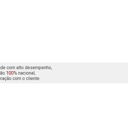
idade com alto desempenho, 
ão 
100
% nacional, 
eração com o cliente.