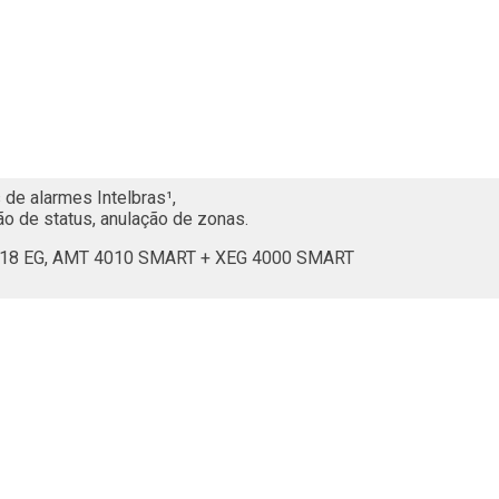
s de alarmes Intelbras¹, 
ão de status, anulação de zonas.
2118 EG, AMT 4010 SMART + XEG 4000 SMART