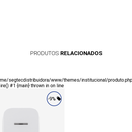
PRODUTOS
RELACIONADOS
/home/segtecdistribuidora/www/themes/institucional/produto.php
re() #1 {main} thrown in
on line
-9%