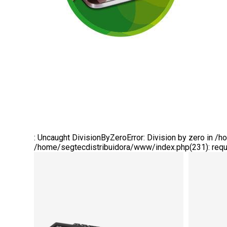
: Uncaught DivisionByZeroError: Division by zero in 
/home/segtecdistribuidora/www/index.php(231): requi