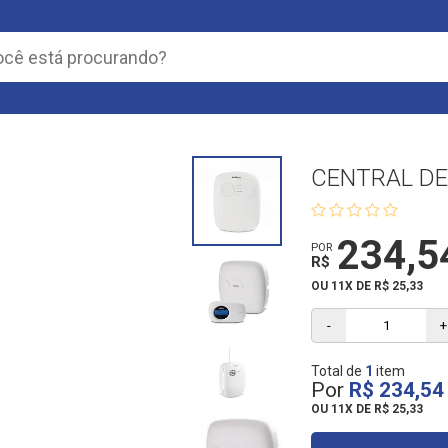
CENTRAL DE
234,5
POR
R$
OU 11X DE R$ 25,33
-
+
Total de
1
item
Por
R$ 234,54
OU
11X DE R$ 25,33