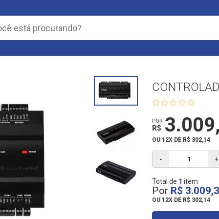
CONTROLADO
3.009
POR
R$
OU 12X DE R$ 302,14
-
+
Total de
1
item
Por
R$ 3.009,
OU
12X DE R$ 302,14