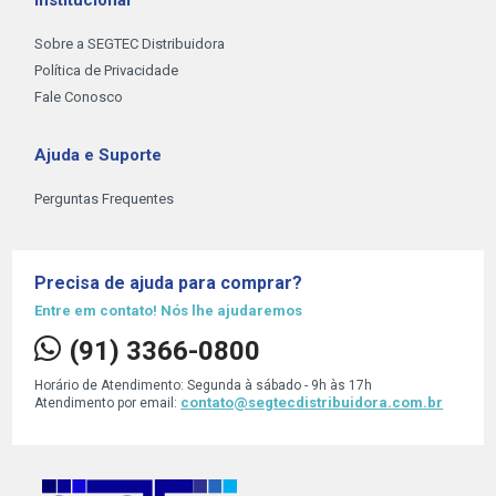
Sobre a SEGTEC Distribuidora
Política de Privacidade
Fale Conosco
Ajuda e Suporte
Perguntas Frequentes
Frete e Envio
Trocas e Devoluçoes
Precisa de ajuda para comprar?
Principais Categorias
Entre em contato! Nós lhe ajudaremos
(91) 3366-0800
Horário de Atendimento: Segunda à sábado - 9h às 17h
contato@segtecdistribuidora.com.br
Atendimento por email: