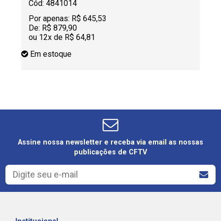
Cód: 4841014
Cód
Por apenas:
R$ 645,53
Por
De:
R$ 879,90
De:
ou 12x de R$ 64,81
ou 
Em estoque
Em 
Assine nossa newsletter e receba via email as nossas
publicações de CFTV
Institucional