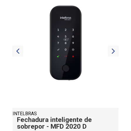
INTELBRAS
INTE
Fechadura inteligente de
Câ
sobrepor - MFD 2020 D
Fi