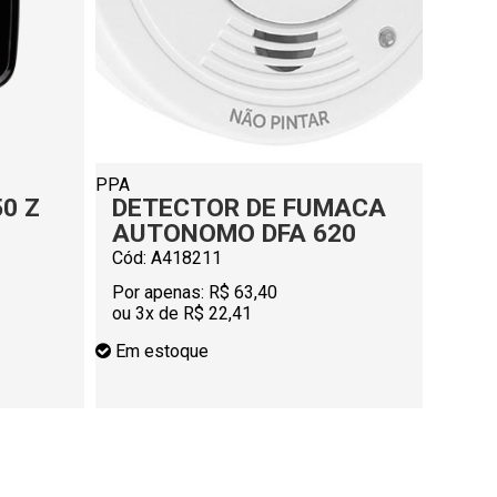
PPA
PPA
50 Z
DETECTOR DE FUMACA
MOD
AUTONOMO DFA 620
MDI
Cód: A418211
Cód: 
Por apenas:
R$ 63,40
Por a
ou 3x de R$ 22,41
ou 5x
Em estoque
Em e