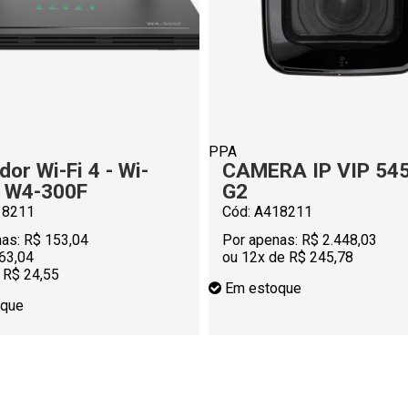
PPA
dor Wi-Fi 4 - Wi-
CAMERA IP VIP 54
 W4-300F
G2
18211
Cód: A418211
as:
R$ 153,04
Por apenas:
R$ 2.448,03
63,04
ou 12x de R$ 245,78
 R$ 24,55
Em estoque
que