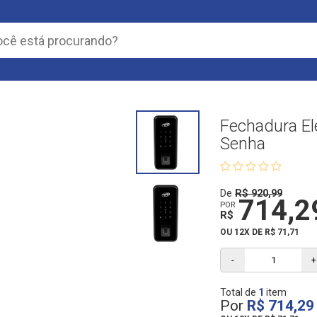
Fechadura El
Senha
De
R$ 920,99
714,2
POR
R$
OU 12X DE R$ 71,71
-
+
Total de
1
item
Por
R$ 714,29