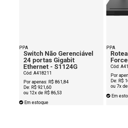
PPA
PPA
Switch Não Gerenciável
Rotea
24 portas Gigabit
Force
Ethernet - S1124G
Cód: A4
Cód: A418211
Por apen
De:
R$ 1
Por apenas:
R$ 861,84
ou 7x de
De:
R$ 921,60
ou 12x de R$ 86,53
Em esto
Em estoque